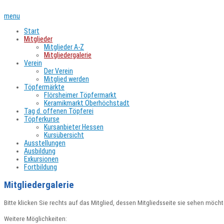
menu
Start
Mitglieder
Mitglieder A-Z
Mitgliedergalerie
Verein
Der Verein
Mitglied werden
Töpfermärkte
Flörsheimer Töpfermarkt
Keramikmarkt Oberhöchstadt
Tag d. offenen Töpferei
Töpferkurse
Kursanbieter Hessen
Kursübersicht
Ausstellungen
Ausbildung
Exkursionen
Fortbildung
Mitgliedergalerie
Bitte klicken Sie rechts auf das Mitglied, dessen Mitgliedsseite sie sehen möcht
Weitere Möglichkeiten: